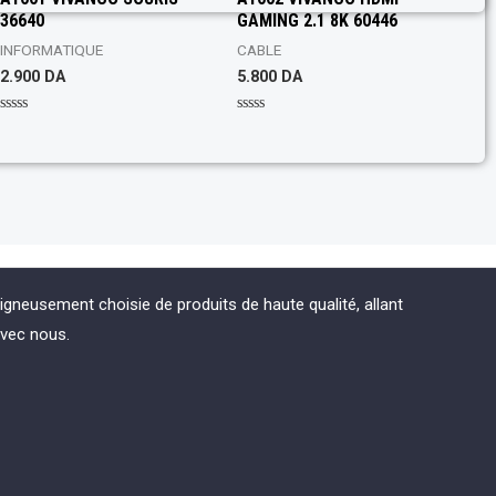
e
t
d
36640
GAMING 2.1 8K 60446
e
0
d
o
0
INFORMATIQUE
CABLE
u
o
t
2.900
DA
5.800
DA
u
o
t
f
o
5
f
R
R
5
a
a
t
t
e
e
d
d
0
0
o
o
u
u
t
t
o
o
f
f
5
5
eusement choisie de produits de haute qualité, allant
avec nous.