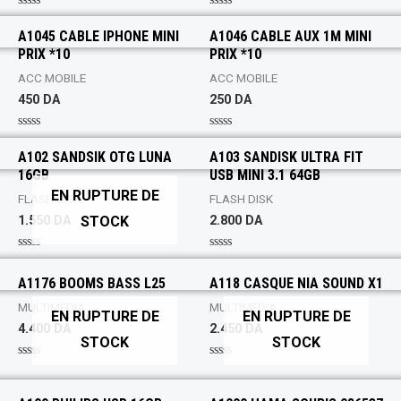
o
5
f
R
R
5
a
a
A1045 CABLE IPHONE MINI
A1046 CABLE AUX 1M MINI
t
t
PRIX *10
PRIX *10
e
e
d
d
0
0
ACC MOBILE
ACC MOBILE
o
o
450
DA
250
DA
u
u
t
t
o
o
f
f
R
R
5
5
a
a
A102 SANDSIK OTG LUNA
A103 SANDISK ULTRA FIT
t
t
16GB
USB MINI 3.1 64GB
e
e
d
d
EN RUPTURE DE
0
0
FLASH DISK
FLASH DISK
o
o
STOCK
1.550
DA
2.800
DA
u
u
t
t
o
o
f
f
R
R
5
5
a
a
A1176 BOOMS BASS L25
A118 CASQUE NIA SOUND X1
t
t
e
e
MULTIMEDIA
MULTIMEDIA
d
d
EN RUPTURE DE
EN RUPTURE DE
0
0
4.400
DA
2.450
DA
o
o
STOCK
STOCK
u
u
t
t
o
o
R
R
f
f
a
a
5
5
t
t