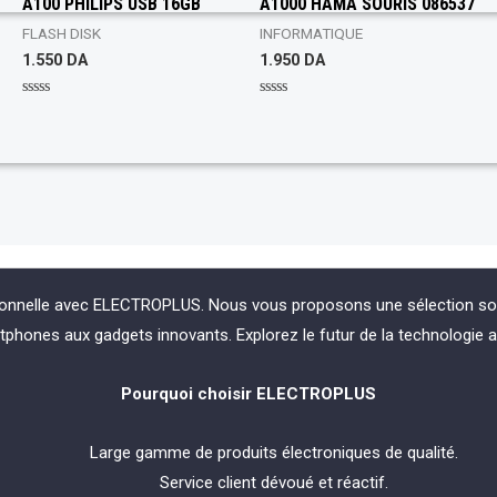
A100 PHILIPS USB 16GB
A1000 HAMA SOURIS 086537
e
e
d
d
0
0
FLASH DISK
INFORMATIQUE
o
o
1.550
DA
1.950
DA
u
u
t
t
o
o
f
f
R
R
5
5
a
a
t
t
e
e
d
d
0
0
o
o
u
u
t
t
o
o
f
f
5
5
ionnelle avec ELECTROPLUS. Nous vous proposons une sélection soign
phones aux gadgets innovants. Explorez le futur de la technologie 
Pourquoi choisir ELECTROPLUS
Large gamme de produits électroniques de qualité.
Service client dévoué et réactif.