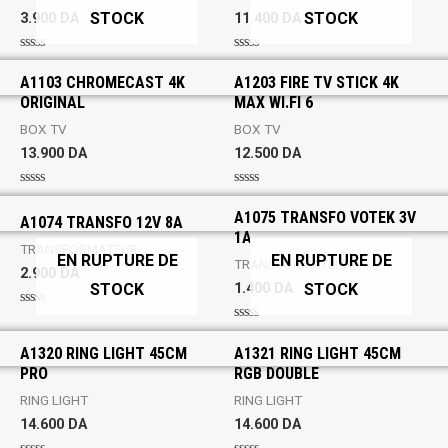
o
o
STOCK
STOCK
3.900
DA
11.400
DA
u
u
t
t
o
o
f
f
R
R
5
5
a
a
A1103 CHROMECAST 4K
A1203 FIRE TV STICK 4K
t
t
ORIGINAL
MAX WI.FI 6
e
e
d
d
0
0
BOX TV
BOX TV
o
o
13.900
DA
12.500
DA
u
u
t
t
o
o
f
f
R
R
5
5
a
a
A1075 TRANSFO VOTEK 3V
A1074 TRANSFO 12V 8A
t
t
1A
e
e
TRANSFORMATEUR
d
d
EN RUPTURE DE
EN RUPTURE DE
0
0
TRANSFORMATEUR
2.900
DA
o
o
STOCK
STOCK
1.400
DA
u
u
t
t
o
o
R
f
f
a
R
5
5
t
a
A1320 RING LIGHT 45CM
A1321 RING LIGHT 45CM
e
t
d
PRO
RGB DOUBLE
e
0
d
o
0
RING LIGHT
RING LIGHT
u
o
t
14.600
DA
14.600
DA
u
o
t
f