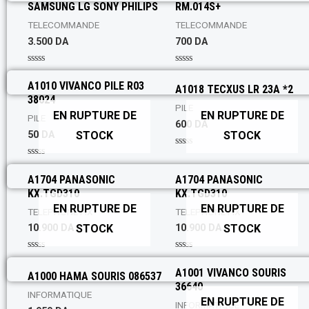
SAMSUNG LG SONY PHILIPS
RM.014S+
e
e
d
d
0
0
TELECOMMANDE
TELECOMMANDE
o
o
3.500
DA
700
DA
u
u
t
t
o
o
f
f
R
R
5
5
a
a
A1010 VIVANCO PILE R03
A1018 TECXUS LR 23A *2
t
t
38024
e
e
PILE
d
d
EN RUPTURE DE
EN RUPTURE DE
0
0
PILE
600
DA
o
o
STOCK
STOCK
50
DA
u
u
t
t
o
o
R
f
f
a
R
5
5
t
a
A1704 PANASONIC
A1704 PANASONIC
e
t
d
KX.TGD310
KX.TGD310
e
0
d
EN RUPTURE DE
EN RUPTURE DE
o
0
TELEPHONE FIX
TELEPHONE FIX
u
o
t
STOCK
STOCK
10.900
DA
10.900
DA
u
o
t
f
o
5
f
R
R
5
a
a
A1001 VIVANCO SOURIS
A1000 HAMA SOURIS 086537
t
t
36640
e
e
INFORMATIQUE
d
d
EN RUPTURE DE
0
0
INFORMATIQUE