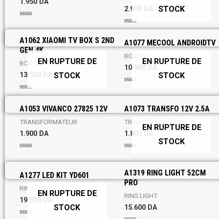
1.950
DA
o
o
STOCK
2.900
DA
u
u
t
t
o
o
R
f
f
a
R
5
5
t
a
A1062 XIAOMI TV BOX S 2ND
A1077 MECOOL ANDROIDTV
e
t
d
GEN 4K
e
0
BOX TV
d
EN RUPTURE DE
EN RUPTURE DE
o
0
BOX TV
10.900
DA
u
o
t
STOCK
STOCK
13.500
DA
u
o
t
f
o
R
5
f
a
R
5
t
a
A1053 VIVANCO 27825 12V
A1073 TRANSFO 12V 2.5A
e
t
d
e
0
TRANSFORMATEUR
TRANSFORMATEUR
d
EN RUPTURE DE
o
0
1.900
DA
1.800
DA
u
o
t
STOCK
u
o
t
f
o
R
R
5
f
a
a
5
t
t
A1319 RING LIGHT 52CM
A1277 LED KIT YD601
e
e
d
d
PRO
0
0
RING LIGHT
EN RUPTURE DE
o
o
RING LIGHT
19.500
DA
u
u
t
t
STOCK
15.600
DA
o
o
f
f