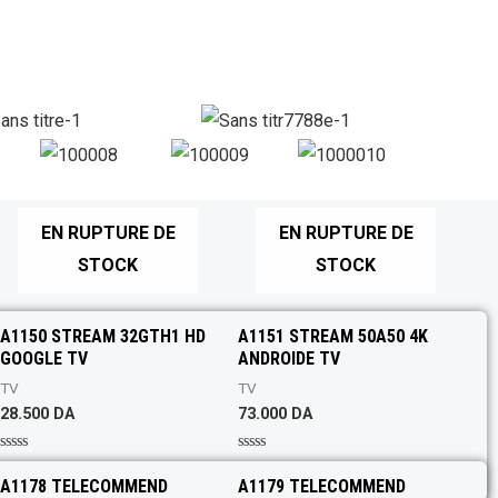
EN RUPTURE DE
EN RUPTURE DE
STOCK
STOCK
A1150 STREAM 32GTH1 HD
A1151 STREAM 50A50 4K
GOOGLE TV
ANDROIDE TV
TV
TV
28.500
DA
73.000
DA
R
R
a
a
A1178 TELECOMMEND
A1179 TELECOMMEND
t
t