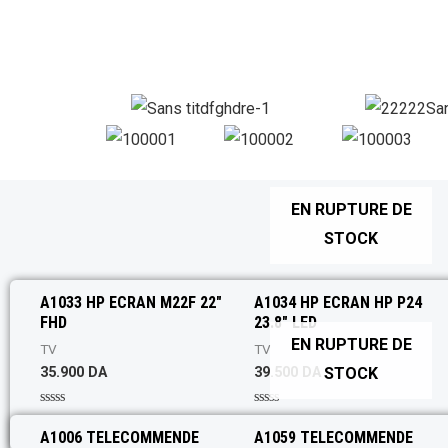
EN RUPTURE DE
STOCK
A1033 HP ECRAN M22F 22″
A1034 HP ECRAN HP P24
FHD
23.8″ LED
EN RUPTURE DE
TV
TV
STOCK
35.900
DA
39.500
DA
R
R
a
a
A1006 TELECOMMENDE
A1059 TELECOMMENDE
t
t