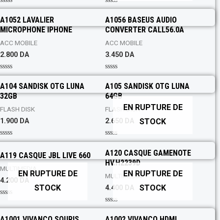
o
5
f
R
R
5
a
a
A1052 LAVALIER
A1056 BASEUS AUDIO
t
t
MICROPHONE IPHONE
CONVERTER CALL56.0A
e
e
d
d
0
0
ACC MOBILE
ACC MOBILE
o
o
2.800
DA
3.450
DA
u
u
t
t
o
o
f
f
R
R
5
5
a
a
A104 SANDISK OTG LUNA
A105 SANDISK OTG LUNA
t
t
32GB
64GB
e
e
d
d
EN RUPTURE DE
0
0
FLASH DISK
FLASH DISK
o
o
STOCK
1.900
DA
2.650
DA
u
u
t
t
o
o
f
f
R
R
5
5
a
a
A120 CASQUE GAMENOTE
A119 CASQUE JBL LIVE 660
t
t
HV.H2239D
e
e
MULTIMEDIA
d
d
EN RUPTURE DE
EN RUPTURE DE
0
0
MULTIMEDIA
4.200
DA
o
o
STOCK
STOCK
4.400
DA
u
u
t
t
o
o
R
f
f
a
R
5
5
t
a
A1001 VIVANCO SOURIS
A1002 VIVANCO HDMI