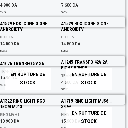
o
o
4.900
DA
7.600
DA
u
u
t
t
o
o
f
f
R
R
5
5
a
a
A1529 BOX ICONE G ONE
A1529 BOX ICONE G ONE
t
t
ANDROIDTV
ANDROIDTV
e
e
d
d
0
0
BOX TV
BOX TV
o
o
14.500
DA
14.500
DA
u
u
t
t
o
o
f
f
R
R
5
5
a
a
A1245 TRANSFO 42V 2A
A1076 TRANSFO 5V 3A
t
t
FICHE RONDE
e
e
TRANSFORMATEUR
d
d
EN RUPTURE DE
EN RUPTURE DE
0
0
TRANSFORMATEUR
1.450
DA
o
o
STOCK
STOCK
4.600
DA
u
u
t
t
o
o
R
f
f
a
R
5
5
t
a
A1322 RING LIGHT RGB
A1719 RING LIGHT MJ56 ..
e
t
d
45CM MJ18
34.56
e
0
d
EN RUPTURE DE
o
0
RING LIGHT
RING LIGHT
u
o
t
STOCK
13.900
DA
15.900
DA
u
o
t
f