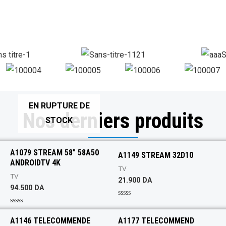
EN RUPTURE DE
Nos derniers produits
STOCK
A1079 STREAM 58″ 58A50
A1149 STREAM 32D10
ANDROIDTV 4K
TV
TV
21.900
DA
94.500
DA
R
a
R
t
a
A1146 TELECOMMENDE
A1177 TELECOMMEND
e
t