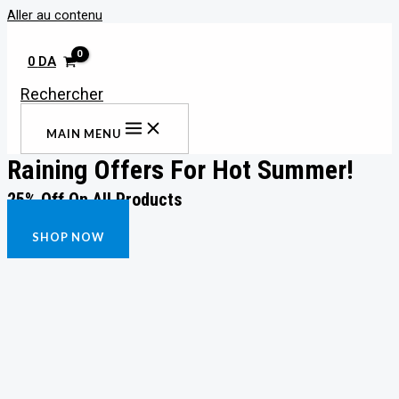
Aller au contenu
0
DA
Rechercher
MAIN MENU
Raining Offers For Hot Summer!
25% Off On All Products
FIND MORE
SHOP NOW