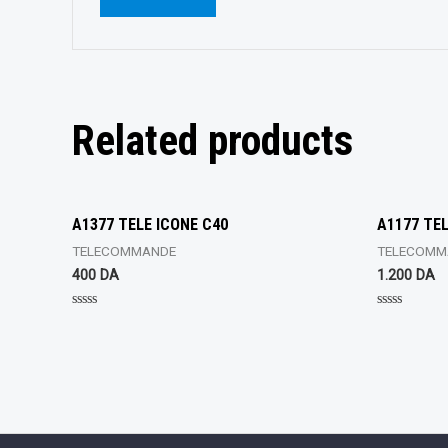
Related products
A1377 TELE ICONE C40
A1177 TE
TELECOMMANDE
TELECOMM
400
DA
1.200
DA
Rated
Rated
0
0
out
out
of
of
5
5