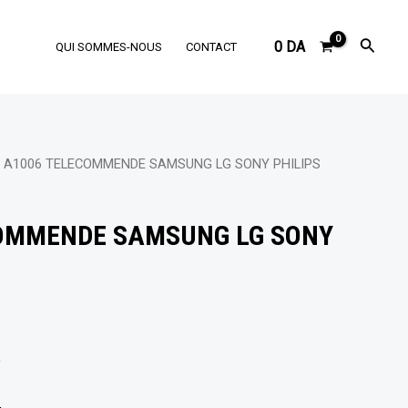
Reche
0
DA
QUI SOMMES-NOUS
CONTACT
 A1006 TELECOMMENDE SAMSUNG LG SONY PHILIPS
OMMENDE SAMSUNG LG SONY
k