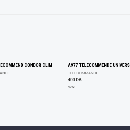
LECOMMEND CONDOR CLIM
A977 TELECOMMENDE UNIVERS
ANDE
TELECOMMANDE
400
DA
Rated
0
out
of
5