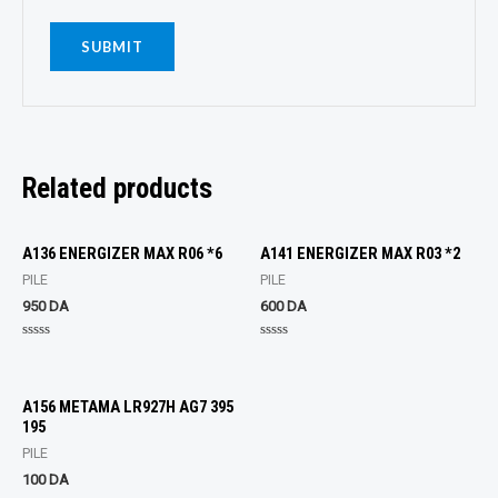
Related products
A136 ENERGIZER MAX R06 *6
A141 ENERGIZER MAX R03 *2
PILE
PILE
950
DA
600
DA
Rated
Rated
0
0
out
out
of
of
5
5
A156 METAMA LR927H AG7 395
195
PILE
100
DA