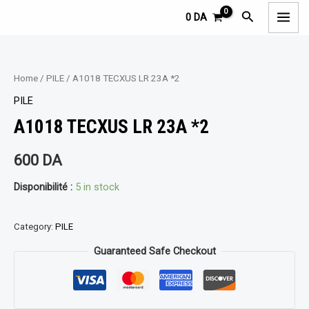
Aller
MAI
Rechercher
0
DA
au
MEN
contenu
Home
/
PILE
/ A1018 TECXUS LR 23A *2
PILE
A1018 TECXUS LR 23A *2
600
DA
Disponibilité :
5 in stock
Category:
PILE
Guaranteed Safe Checkout