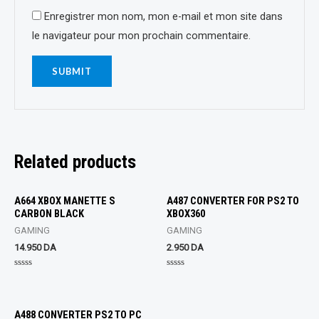
Enregistrer mon nom, mon e-mail et mon site dans
le navigateur pour mon prochain commentaire.
Related products
A664 XBOX MANETTE S
A487 CONVERTER FOR PS2 TO
CARBON BLACK
XBOX360
GAMING
GAMING
14.950
DA
2.950
DA
Rated
Rated
0
0
out
out
of
of
5
5
A488 CONVERTER PS2 TO PC