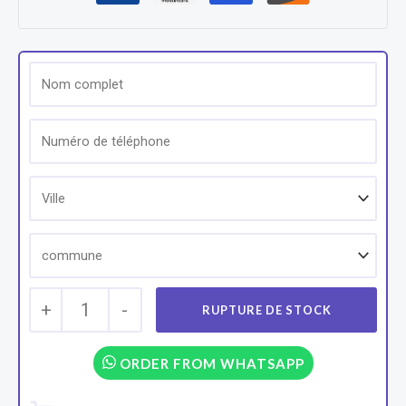
+
1
-
ORDER FROM WHATSAPP