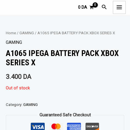
Aller
MAI
Rechercher
0
DA
au
MEN
contenu
Home
/
GAMING
/ A1065 IPEGA BATTERY PACK XBOX SERIES X
GAMING
A1065 IPEGA BATTERY PACK XBOX
SERIES X
3.400
DA
Out of stock
Category:
GAMING
Guaranteed Safe Checkout