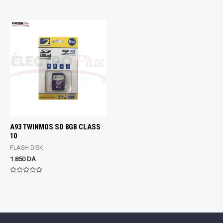
Rated
Rated
0
0
out
out
of
of
5
5
A93 TWINMOS SD 8GB CLASS
10
FLASH DISK
1.850
DA
Rated
0
out
of
5