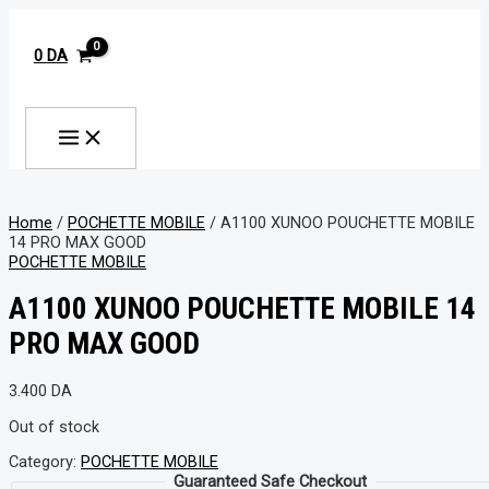
MAIN
Aller
MENU
au
contenu
0
DA
Rechercher
Home
/
POCHETTE MOBILE
/ A1100 XUNOO POUCHETTE MOBILE
14 PRO MAX GOOD
POCHETTE MOBILE
A1100 XUNOO POUCHETTE MOBILE 14
PRO MAX GOOD
3.400
DA
Out of stock
Category:
POCHETTE MOBILE
Guaranteed Safe Checkout