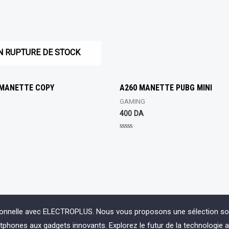
N RUPTURE DE STOCK
 MANETTE COPY
A260 MANETTE PUBG MINI
GAMING
400
DA
Rated
0
out
of
5
ionnelle avec ELECTROPLUS. Nous vous proposons une sélection soign
phones aux gadgets innovants. Explorez le futur de la technologie 