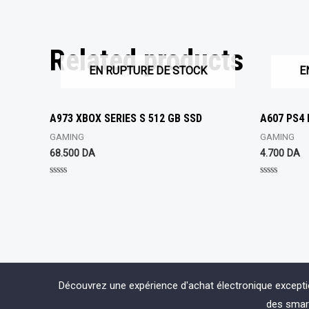
Related products
EN RUPTURE DE STOCK
E
A973 XBOX SERIES S 512 GB SSD
A607 PS4
GAMING
GAMING
68.500
DA
4.700
DA
Rated
Rated
0
0
out
out
of
of
5
5
Découvrez une expérience d'achat électronique except
des smart