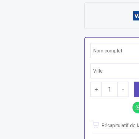
+
1
-
Récapitulatif de