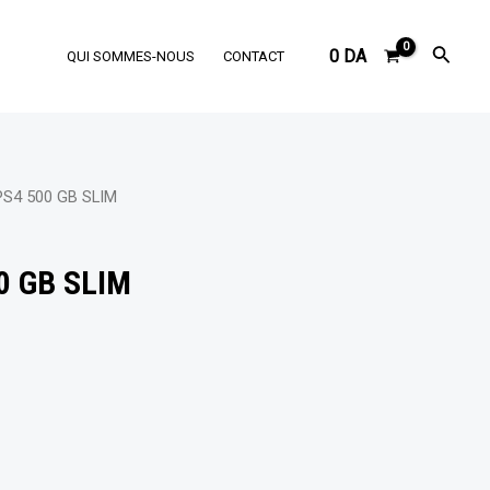
Reche
0
DA
QUI SOMMES-NOUS
CONTACT
PS4 500 GB SLIM
0 GB SLIM