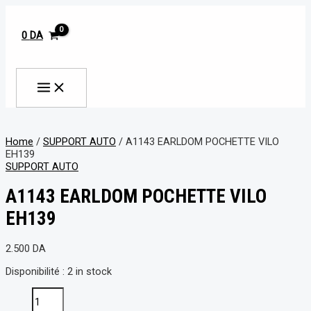
MAIN
Aller
A1143
MENU
au
EARLDOM
contenu
POCHETTE
0
DA
VILO
EH139
Rechercher
quantity
Home
/
SUPPORT AUTO
/ A1143 EARLDOM POCHETTE VILO
EH139
SUPPORT AUTO
A1143 EARLDOM POCHETTE VILO
EH139
2.500
DA
Disponibilité :
2 in stock