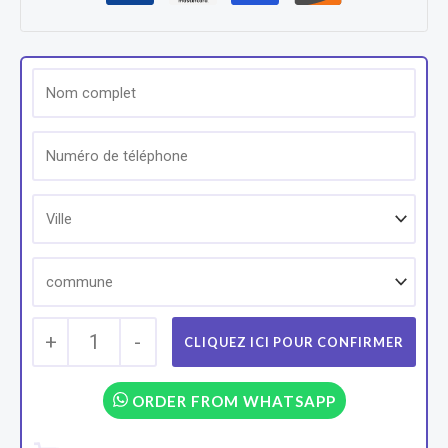
+
1
-
ORDER FROM WHATSAPP