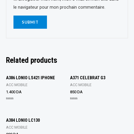
le navigateur pour mon prochain commentaire.
Related products
A386 LDNIO LS421 IPHONE
A371 CELEBRAT G3
ACC MOBILE
ACC MOBILE
1.400
DA
850
DA
Rated
Rated
0
0
out
out
of
of
5
5
A384 LDNIO LC130
ACC MOBILE