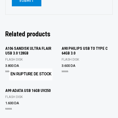
Related products
A106 SANDISK ULTRA FLAIR
A90 PHILIPS USB TO TYPE C
USB 3.0 128GB
64GB 3.0
FLASH DISK
FLASH DISK
3.800
DA
3.600
DA
EN RUPTURE DE STOCK
Rated
Rated
0
0
out
out
of
of
5
5
A99 ADATA USB 16GB UV250
FLASH DISK
1.600
DA
Rated
0