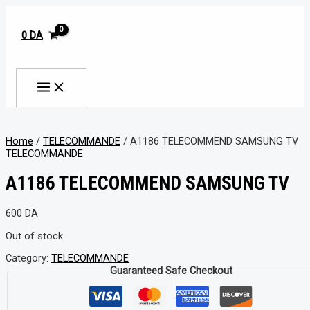
MAIN
Aller
MENU
au
contenu
0
DA
Rechercher
Home
/
TELECOMMANDE
/ A1186 TELECOMMEND SAMSUNG TV
TELECOMMANDE
A1186 TELECOMMEND SAMSUNG TV
600
DA
Out of stock
Category:
TELECOMMANDE
Guaranteed Safe Checkout