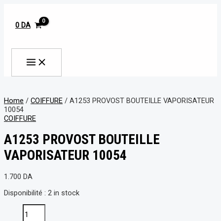
MAIN
Aller
A1253
MENU
au
PROVOST
contenu
BOUTEILLE
0
DA
VAPORISATEUR
10054
Rechercher
quantity
Home
/
COIFFURE
/ A1253 PROVOST BOUTEILLE VAPORISATEUR
10054
COIFFURE
A1253 PROVOST BOUTEILLE
VAPORISATEUR 10054
1.700
DA
Disponibilité :
2 in stock