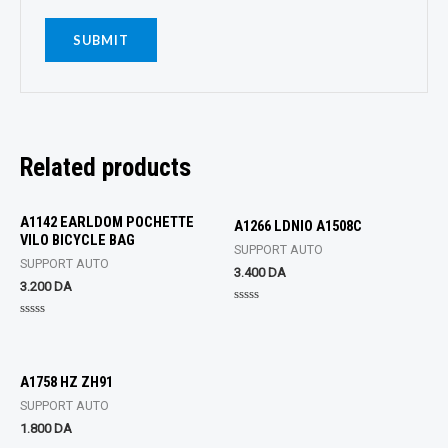
Related products
A1142 EARLDOM POCHETTE
A1266 LDNIO A1508C
VILO BICYCLE BAG
SUPPORT AUTO
SUPPORT AUTO
3.400
DA
3.200
DA
Rated
0
Rated
out
0
of
out
5
of
5
A1758 HZ ZH91
SUPPORT AUTO
1.800
DA