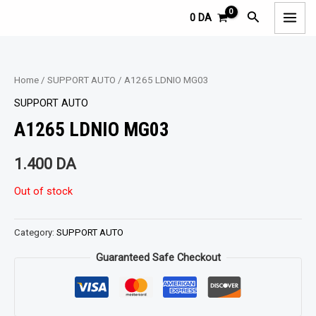
Aller
MAI
Rechercher
0
DA
au
MEN
contenu
Home
/
SUPPORT AUTO
/ A1265 LDNIO MG03
SUPPORT AUTO
A1265 LDNIO MG03
1.400
DA
Out of stock
Category:
SUPPORT AUTO
Guaranteed Safe Checkout