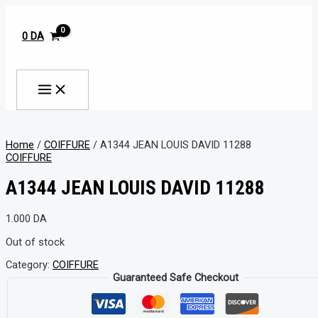
MAIN
Aller
MENU
au
contenu
0
DA
Rechercher
Home
/
COIFFURE
/ A1344 JEAN LOUIS DAVID 11288
COIFFURE
A1344 JEAN LOUIS DAVID 11288
1.000
DA
Out of stock
Category:
COIFFURE
Guaranteed Safe Checkout