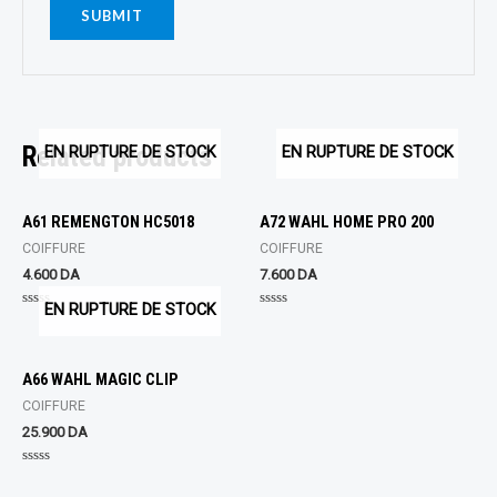
Related products
EN RUPTURE DE STOCK
EN RUPTURE DE STOCK
A61 REMENGTON HC5018
A72 WAHL HOME PRO 200
COIFFURE
COIFFURE
4.600
DA
7.600
DA
EN RUPTURE DE STOCK
Rated
Rated
0
0
out
out
of
of
5
5
A66 WAHL MAGIC CLIP
COIFFURE
25.900
DA
Rated
0