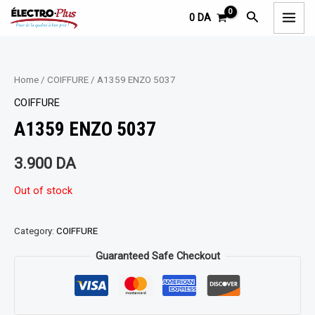
Aller
MAI
Rechercher
0
DA
au
MEN
contenu
Home
/
COIFFURE
/ A1359 ENZO 5037
COIFFURE
A1359 ENZO 5037
3.900
DA
Out of stock
Category:
COIFFURE
Guaranteed Safe Checkout