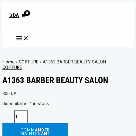
MAIN
Aller
A1363
MENU
au
BARBER
contenu
BEAUTY
0
DA
SALON
quantity
Rechercher
Home
/
COIFFURE
/ A1363 BARBER BEAUTY SALON
COIFFURE
A1363 BARBER BEAUTY SALON
300
DA
Disponibilité :
4 in stock
COMMANDER
MAINTENANT