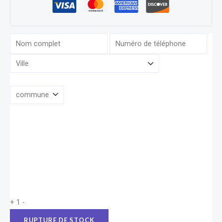
+
1
-