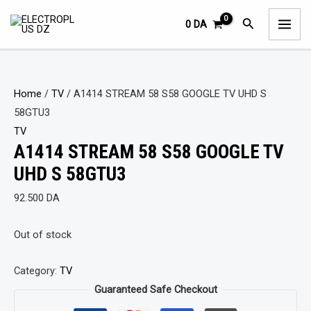
Aller
MAI
Rechercher
0
DA
au
ME
contenu
Home
/
TV
/ A1414 STREAM 58 S58 GOOGLE TV UHD S
58GTU3
TV
A1414 STREAM 58 S58 GOOGLE TV
UHD S 58GTU3
92.500
DA
Out of stock
Category:
TV
Guaranteed Safe Checkout