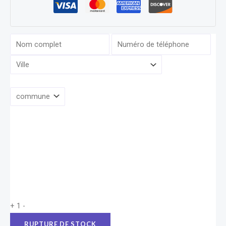
+
1
-