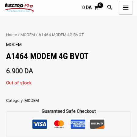
Aller
MAI
Rechercher
0
DA
au
MEN
contenu
Home
/
MODEM
/ A1464 MODEM 4G BVOT
MODEM
A1464 MODEM 4G BVOT
6.900
DA
Out of stock
Category:
MODEM
Guaranteed Safe Checkout