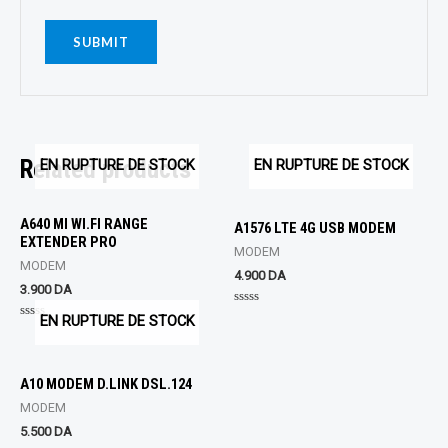
Related products
EN RUPTURE DE STOCK
EN RUPTURE DE STOCK
A640 MI WI.FI RANGE
A1576 LTE 4G USB MODEM
EXTENDER PRO
MODEM
MODEM
4.900
DA
3.900
DA
Rated
EN RUPTURE DE STOCK
0
Rated
out
0
of
out
5
of
5
A10 MODEM D.LINK DSL.124
MODEM
5.500
DA