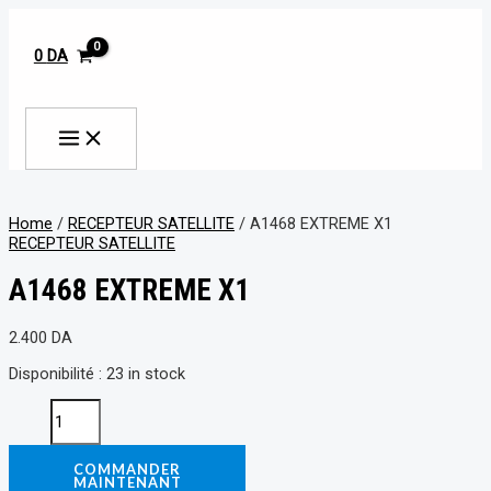
MAIN
Aller
A1468
MENU
au
EXTREME
contenu
X1
0
DA
quantity
Rechercher
Home
/
RECEPTEUR SATELLITE
/ A1468 EXTREME X1
RECEPTEUR SATELLITE
A1468 EXTREME X1
2.400
DA
Disponibilité :
23 in stock
COMMANDER
MAINTENANT