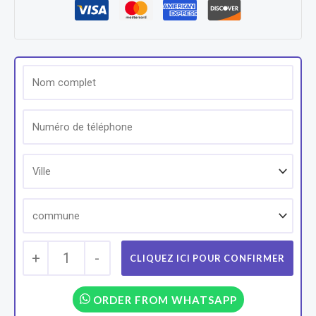
+
1
-
ORDER FROM WHATSAPP