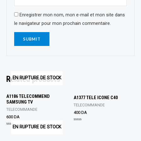
Enregistrer mon nom, mon e-mail et mon site dans
le navigateur pour mon prochain commentaire.
Related products
EN RUPTURE DE STOCK
A1186 TELECOMMEND
A1377 TELE ICONE C40
SAMSUNG TV
TELECOMMANDE
TELECOMMANDE
400
DA
600
DA
Rated
EN RUPTURE DE STOCK
0
Rated
out
0
of
out
5
of