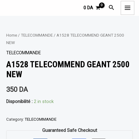
Aller
MAI
Rechercher
0
DA
au
MEN
contenu
Home
/
TELECOMMANDE
/ A1528 TELECOMMEND GEANT 2500
NEW
TELECOMMANDE
A1528 TELECOMMEND GEANT 2500
NEW
350
DA
Disponibilité :
2 in stock
Category:
TELECOMMANDE
Guaranteed Safe Checkout