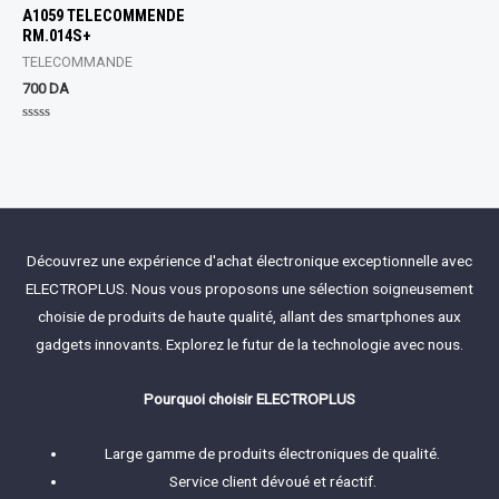
5
A1059 TELECOMMENDE
RM.014S+
TELECOMMANDE
700
DA
Rated
0
out
of
5
Découvrez une expérience d'achat électronique exceptionnelle avec
ELECTROPLUS. Nous vous proposons une sélection soigneusement
choisie de produits de haute qualité, allant des smartphones aux
gadgets innovants. Explorez le futur de la technologie avec nous.
Pourquoi choisir ELECTROPLUS
Large gamme de produits électroniques de qualité.
Service client dévoué et réactif.