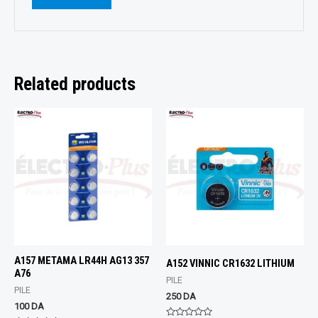
Related products
A157 METAMA LR44H AG13 357
A152 VINNIC CR1632 LITHIUM
A76
PILE
PILE
250
DA
100
DA