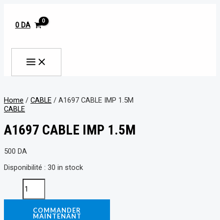
MAIN
Aller
A1697
MENU
au
CABLE
contenu
IMP
0
DA
1.5M
quantity
Rechercher
Home
/
CABLE
/ A1697 CABLE IMP 1.5M
CABLE
A1697 CABLE IMP 1.5M
500
DA
Disponibilité :
30 in stock
COMMANDER
MAINTENANT