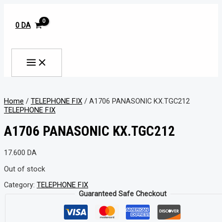
MAIN
Aller
MENU
au
contenu
0
DA
Rechercher
Home
/
TELEPHONE FIX
/ A1706 PANASONIC KX.TGC212
TELEPHONE FIX
A1706 PANASONIC KX.TGC212
17.600
DA
Out of stock
Category:
TELEPHONE FIX
Guaranteed Safe Checkout