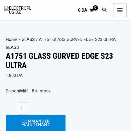
Aller
A1751
MAI
Rechercher
0
DA
au
GLASS
ME
contenu
GURVED
EDGE
S23
Home
/
GLASS
/ A1751 GLASS GURVED EDGE S23 ULTRA
ULTRA
GLASS
quantity
A1751 GLASS GURVED EDGE S23
ULTRA
1.800
DA
Disponibilité :
8 in stock
COMMANDER
MAINTENANT