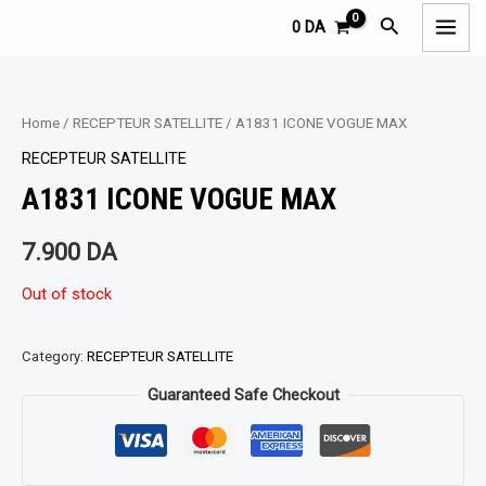
Aller
MAI
Rechercher
0
DA
au
MEN
contenu
Home
/
RECEPTEUR SATELLITE
/ A1831 ICONE VOGUE MAX
RECEPTEUR SATELLITE
A1831 ICONE VOGUE MAX
7.900
DA
Out of stock
Category:
RECEPTEUR SATELLITE
Guaranteed Safe Checkout