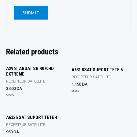
Related products
A29 STARSAT SR.4070HD
A631 BSAT SUPORT TETE 5
EXTREME
RECEPTEUR SATELLITE
RECEPTEUR SATELLITE
1.150
DA
3.600
DA
Rated
0
Rated
out
0
of
out
5
of
5
A632 BSAT SUPORT TETE 4
RECEPTEUR SATELLITE
950
DA