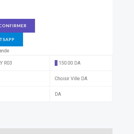
TSAPP
mande
Y R03
1
150.00
DA
Choisir Ville
DA
DA