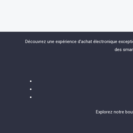
0
0
out
out
of
of
5
5
Découvrez une expérience d'achat électronique except
des smart
Explorez notre bou