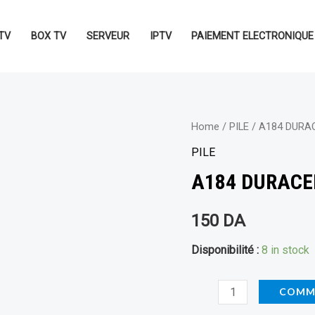
TV
BOX TV
SERVEUR
IPTV
PAIEMENT ELECTRONIQUE
A184
Home
/
PILE
/ A184 DURAC
DURACELL
PILE
SIMLY
A184 DURACEL
R03
quantity
150
DA
Disponibilité :
8 in stock
COMM