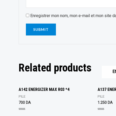
Enregistrer mon nom, mon e-mail et mon site d
Related products
E
A142 ENERGIZER MAX R03 *4
A137 ENER
PILE
PILE
700
DA
1.250
DA
Rated
Rated