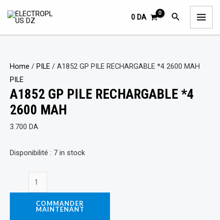
Aller
A1852
MAI
Rechercher
0
DA
au
GP
ME
contenu
PILE
RECHARGABLE
*4
Home
/
PILE
/ A1852 GP PILE RECHARGABLE *4 2600 MAH
2600
PILE
MAH
A1852 GP PILE RECHARGABLE *4
quantity
2600 MAH
3.700
DA
Disponibilité :
7 in stock
COMMANDER
MAINTENANT