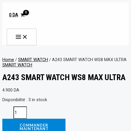
MAIN
Aller
A243
MENU
au
SMART
contenu
WATCH
0
DA
WS8
MAX
Rechercher
ULTRA
quantity
Home
/
SMART WATCH
/ A243 SMART WATCH WS8 MAX ULTRA
SMART WATCH
A243 SMART WATCH WS8 MAX ULTRA
4.900
DA
Disponibilité :
3 in stock
COMMANDER
MAINTENANT