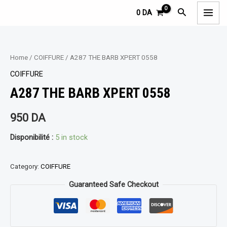
Aller
MAI
Rechercher
0
DA
au
MEN
contenu
Home
/
COIFFURE
/ A287 THE BARB XPERT 0558
COIFFURE
A287 THE BARB XPERT 0558
950
DA
Disponibilité :
5 in stock
Category:
COIFFURE
Guaranteed Safe Checkout