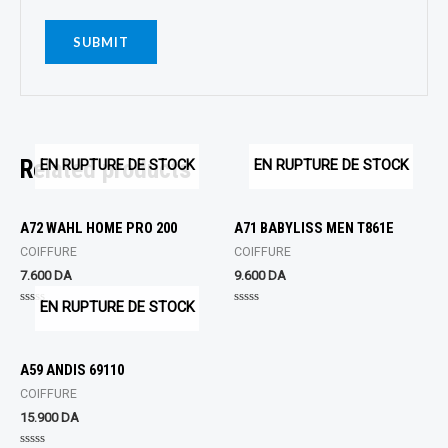
Related products
EN RUPTURE DE STOCK
EN RUPTURE DE STOCK
A72 WAHL HOME PRO 200
A71 BABYLISS MEN T861E
COIFFURE
COIFFURE
7.600
DA
9.600
DA
EN RUPTURE DE STOCK
Rated
Rated
0
0
out
out
of
of
5
5
A59 ANDIS 69110
COIFFURE
15.900
DA