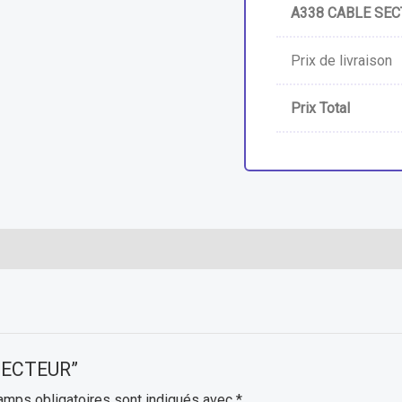
A338 CABLE SE
Prix de livraison
Prix Total
 SECTEUR”
amps obligatoires sont indiqués avec
*