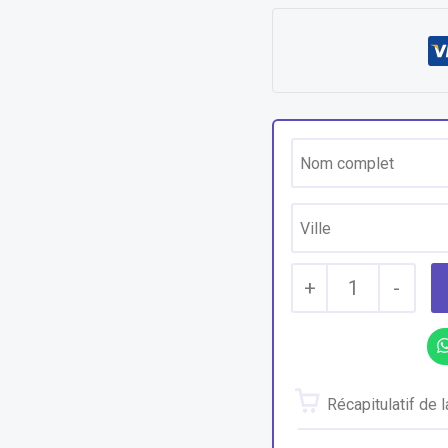
+
1
-
Récapitulatif de