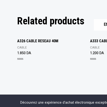
Related products
E
A326 CABLE RESEAU 40M
A333 CAB
CABLE
CABLE
1.850
DA
1.200
DA
Rated
Rated
0
0
out
out
of
of
5
5
Découvrez une expérience d'achat électronique except