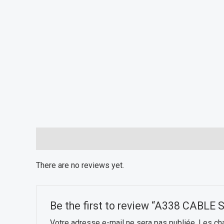
Reviews (0)
There are no reviews yet.
Be the first to review “A338 CABLE
Votre adresse e-mail ne sera pas publiée.
Les ch