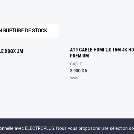
N RUPTURE DE STOCK
A19 CABLE HDMI 2.0 15M 4K H
LE XBOX 3M
PREMIUM
CABLE
3.900
DA
Rated
0
out
of
5
ionnelle avec ELECTROPLUS. Nous vous proposons une sélection soign