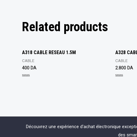
Related products
A318 CABLE RESEAU 1.5M
A328 CAB
CABLE
CABLE
400
DA
2.800
DA
Rated
Rated
0
0
out
out
of
of
5
5
Découvrez une expérience d'achat électronique except
des smart