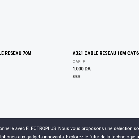
LE RESEAU 70M
A321 CABLE RESEAU 10M CAT6
CABLE
1.000
DA
Rated
0
out
of
5
ionnelle avec ELECTROPLUS. Nous vous proposons une sélection soign
phones aux gadgets innovants. Explorez le futur de la technologie 