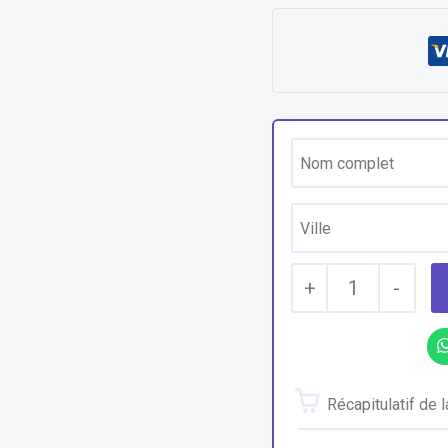
+
1
-
Récapitulatif de