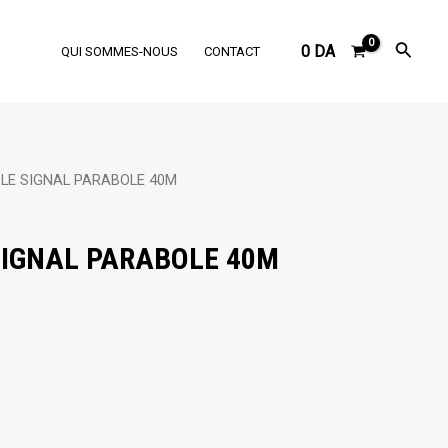
Reche
0
DA
QUI SOMMES-NOUS
CONTACT
BLE SIGNAL PARABOLE 40M
SIGNAL PARABOLE 40M