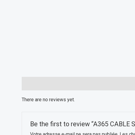
Reviews (0)
There are no reviews yet.
Be the first to review “A365 CAB
Votre adresse e-mail ne sera pas publiée.
Les ch