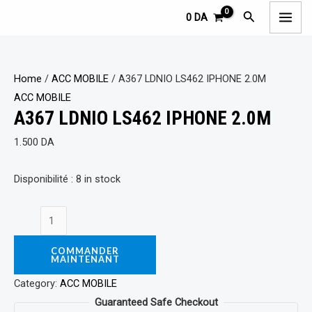
Aller
A367
MAI
Rechercher
0
DA
au
LDNIO
ME
contenu
LS462
IPHONE
Home
/
ACC MOBILE
/ A367 LDNIO LS462 IPHONE 2.0M
2.0M
ACC MOBILE
quantity
A367 LDNIO LS462 IPHONE 2.0M
1.500
DA
Disponibilité :
8 in stock
COMMANDER
MAINTENANT
Category:
ACC MOBILE
Guaranteed Safe Checkout