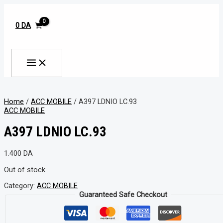
MAIN
Aller
MENU
au
contenu
0
DA
Rechercher
Home
/
ACC MOBILE
/ A397 LDNIO LC.93
ACC MOBILE
A397 LDNIO LC.93
1.400
DA
Out of stock
Category:
ACC MOBILE
Guaranteed Safe Checkout