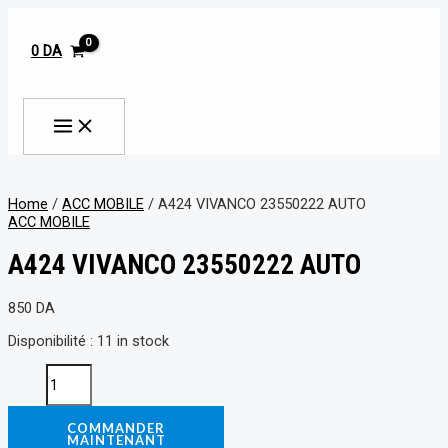
MAIN
Aller
A424
MENU
au
VIVANCO
contenu
23550222
0
DA
AUTO
quantity
Rechercher
Home
/
ACC MOBILE
/ A424 VIVANCO 23550222 AUTO
ACC MOBILE
A424 VIVANCO 23550222 AUTO
850
DA
Disponibilité :
11 in stock
COMMANDER
MAINTENANT