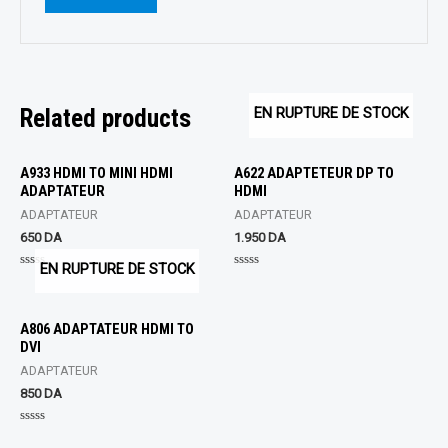
Related products
EN RUPTURE DE STOCK
A933 HDMI TO MINI HDMI
A622 ADAPTETEUR DP TO
ADAPTATEUR
HDMI
ADAPTATEUR
ADAPTATEUR
650
DA
1.950
DA
EN RUPTURE DE STOCK
Rated
Rated
0
0
out
out
of
of
5
5
A806 ADAPTATEUR HDMI TO
DVI
ADAPTATEUR
850
DA
Rated
0