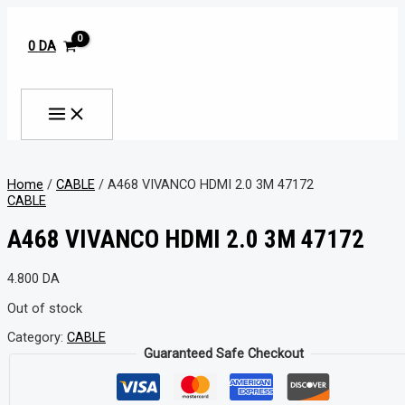
MAIN
Aller
MENU
au
contenu
0
DA
Rechercher
Home
/
CABLE
/ A468 VIVANCO HDMI 2.0 3M 47172
CABLE
A468 VIVANCO HDMI 2.0 3M 47172
4.800
DA
Out of stock
Category:
CABLE
Guaranteed Safe Checkout