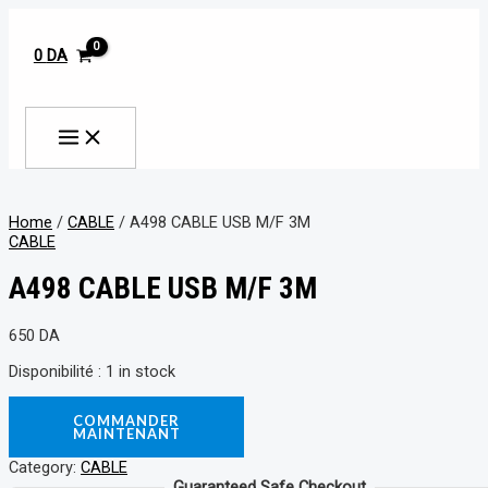
MAIN
Aller
A498
MENU
au
CABLE
contenu
USB
0
DA
M/F
3M
Rechercher
quantity
Home
/
CABLE
/ A498 CABLE USB M/F 3M
CABLE
A498 CABLE USB M/F 3M
650
DA
Disponibilité :
1 in stock
COMMANDER
MAINTENANT
Category:
CABLE
Guaranteed Safe Checkout