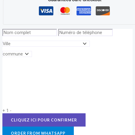
+
1
-
ORDER FROM WHATSAPP