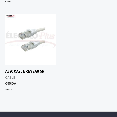
Rated
0
Rated
out
0
of
out
5
of
5
A320 CABLE RESEAU 5M
CABLE
650
DA
Rated
0
out
of
5