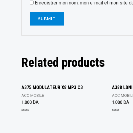
Enregistrer mon nom, mon e-mail et mon site d
Related products
A375 MODULATEUR X8 MP3 C3
A388 LDNI
ACC MOBILE
ACC MOBIL
1.000
DA
1.000
DA
Rated
Rated
0
0
out
out
of
of
5
5