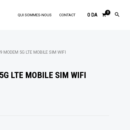
Reche
0
DA
QUI SOMMES-NOUS
CONTACT
9 MODEM 5G LTE MOBILE SIM WIFI
G LTE MOBILE SIM WIFI