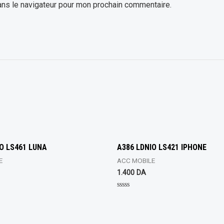
ans le navigateur pour mon prochain commentaire.
O LS461 LUNA
A386 LDNIO LS421 IPHONE
E
ACC MOBILE
1.400
DA
Rated
0
out
of
5