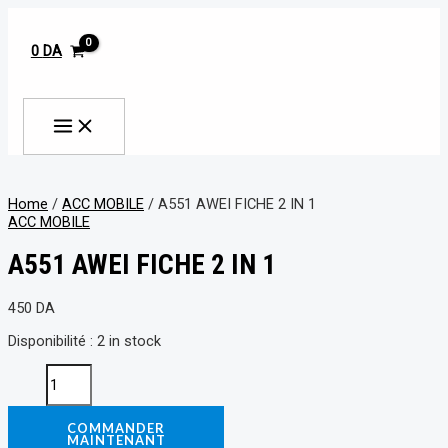
MAIN
Aller
A551
MENU
au
AWEI
contenu
FICHE
0
DA
2
IN
Rechercher
1
quantity
Home
/
ACC MOBILE
/ A551 AWEI FICHE 2 IN 1
ACC MOBILE
A551 AWEI FICHE 2 IN 1
450
DA
Disponibilité :
2 in stock
COMMANDER
MAINTENANT