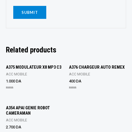
Related products
A375 MODULATEUR X8 MP3 C3
A376 CHARGEUR AUTO REMEX
ACC MOBILE
ACC MOBILE
1.000
DA
400
DA
Rated
Rated
0
0
out
out
of
of
5
5
A354 APAI GENIE ROBOT
CAMERAMAN
ACC MOBILE
2.700
DA