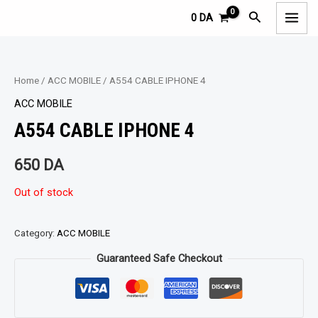
Aller
MAI
Rechercher
0
DA
au
MEN
contenu
Home
/
ACC MOBILE
/ A554 CABLE IPHONE 4
ACC MOBILE
A554 CABLE IPHONE 4
650
DA
Out of stock
Category:
ACC MOBILE
Guaranteed Safe Checkout