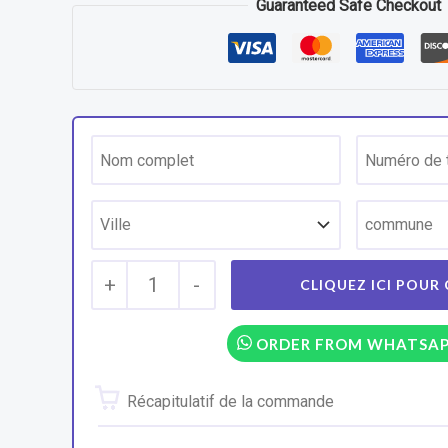
Guaranteed Safe Checkout
+
1
-
ORDER FROM WHATSA
Récapitulatif de la commande