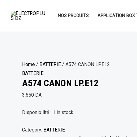
Aller
au
NOS PRODUITS
APPLICATION BOX 
contenu
Home
/
BATTERIE
/ A574 CANON LP.E12
BATTERIE
A574 CANON LP.E12
3.650
DA
Disponibilité :
1 in stock
Category:
BATTERIE