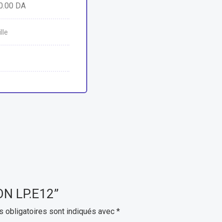
0.00
DA
lle
NON LP.E12”
 obligatoires sont indiqués avec
*