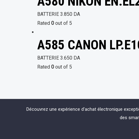
A580 NIKON EN.EL
BATTERIE
3.850
DA
Rated
0
out of 5
A585 CANON LP.E1
BATTERIE
3.650
DA
Rated
0
out of 5
Découvrez une expérience d'achat électronique except
des smart