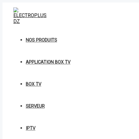
Aller
A602
au
SONY
contenu
POUCHETTE
MINI
quantity
NOS PRODUITS
APPLICATION BOX TV
BOX TV
SERVEUR
IPTV