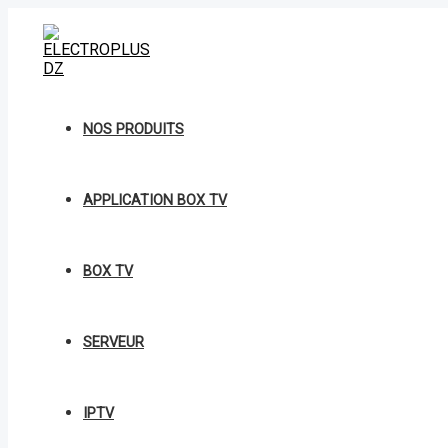
Aller
A811
au
EXTANTION
contenu
LUNA
TO
TYPE
C
quantity
NOS PRODUITS
APPLICATION BOX TV
BOX TV
SERVEUR
IPTV