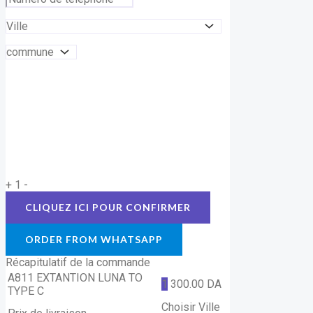
+
1
-
ORDER FROM WHATSAPP
Récapitulatif de la commande
A811 EXTANTION LUNA TO
1
300.00
DA
TYPE C
Choisir Ville