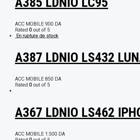
A385 LDNIO LC95
ACC MOBILE
900
DA
Rated
0
out of 5
En rupture de stock
A387 LDNIO LS432 LU
ACC MOBILE
850
DA
Rated
0
out of 5
A367 LDNIO LS462 IPH
ACC MOBILE
1.500
DA
Rated
0
out of 5