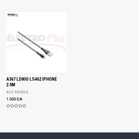
Rated
Rated
0
0
out
out
of
of
5
5
A367 LDNIO LS462 IPHONE
2.0M
ACC MOBILE
1.500
DA
Rated
0
out
of
5