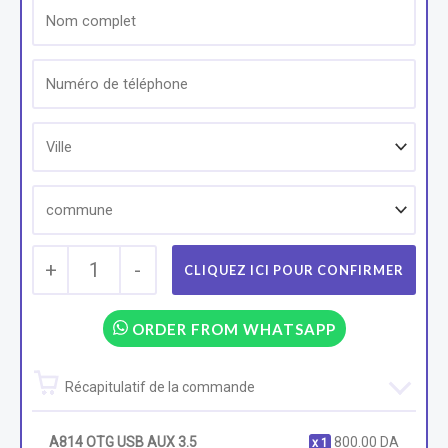
+
1
-
ORDER FROM WHATSAPP
Récapitulatif de la commande
A814 OTG USB AUX 3.5
800.00
DA
1