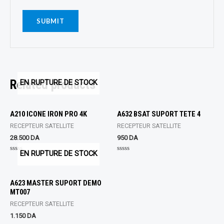
Related products
EN RUPTURE DE STOCK
A210 ICONE IRON PRO 4K
A632 BSAT SUPORT TETE 4
RECEPTEUR SATELLITE
RECEPTEUR SATELLITE
28.500
DA
950
DA
EN RUPTURE DE STOCK
Rated
Rated
0
0
out
out
of
of
5
5
A623 MASTER SUPORT DEMO
MT007
RECEPTEUR SATELLITE
1.150
DA