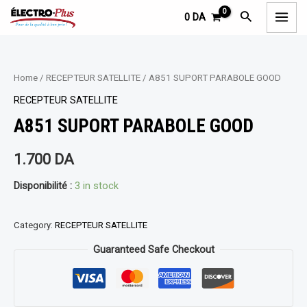
Aller
MAI
Rechercher
0
DA
au
MEN
contenu
Home
/
RECEPTEUR SATELLITE
/ A851 SUPORT PARABOLE GOOD
RECEPTEUR SATELLITE
A851 SUPORT PARABOLE GOOD
1.700
DA
Disponibilité :
3 in stock
Category:
RECEPTEUR SATELLITE
Guaranteed Safe Checkout