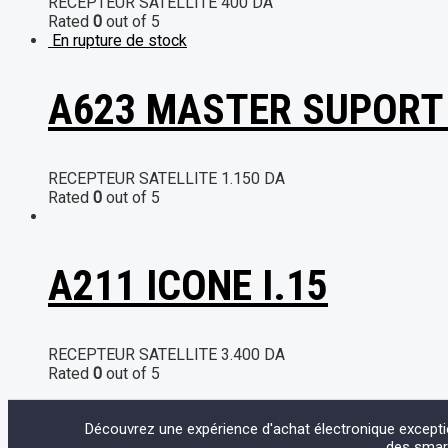
RECEPTEUR SATELLITE
400
DA
Rated
0
out of 5
En rupture de stock
A623 MASTER SUPORT
RECEPTEUR SATELLITE
1.150
DA
Rated
0
out of 5
A211 ICONE I.15
RECEPTEUR SATELLITE
3.400
DA
Rated
0
out of 5
Découvrez une expérience d'achat électronique except
des smart