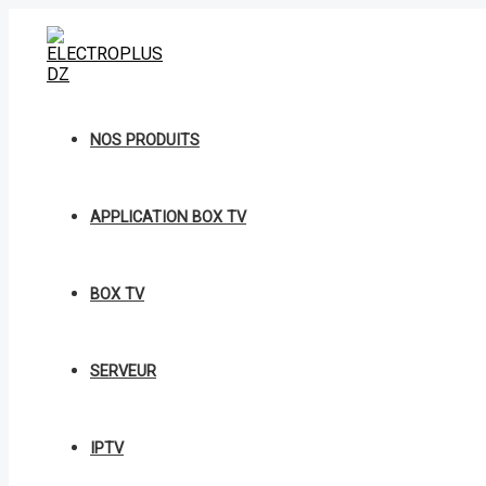
Aller
A859
au
FICHE
contenu
F
quantity
NOS PRODUITS
APPLICATION BOX TV
BOX TV
SERVEUR
IPTV