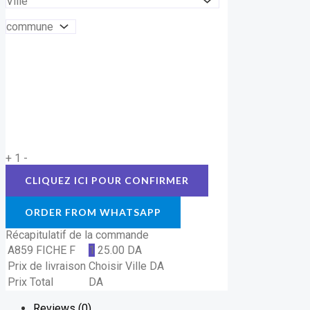
+
1
-
ORDER FROM WHATSAPP
Récapitulatif de la commande
A859 FICHE F
1
25.00
DA
Prix de livraison
Choisir Ville
DA
Prix Total
DA
Reviews (0)