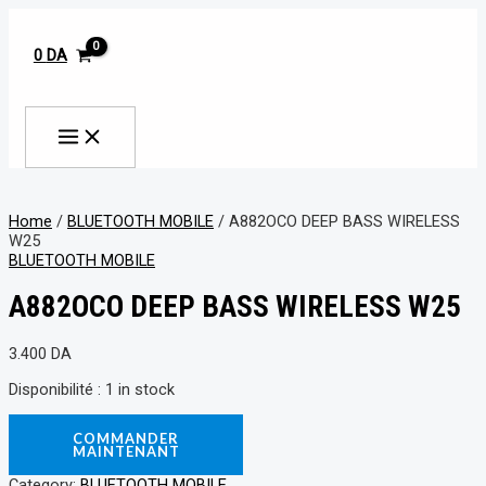
MAIN
Aller
A882OCO
MENU
au
DEEP
contenu
BASS
0
DA
WIRELESS
W25
Rechercher
quantity
Home
/
BLUETOOTH MOBILE
/ A882OCO DEEP BASS WIRELESS
W25
BLUETOOTH MOBILE
A882OCO DEEP BASS WIRELESS W25
3.400
DA
Disponibilité :
1 in stock
COMMANDER
MAINTENANT
Category:
BLUETOOTH MOBILE